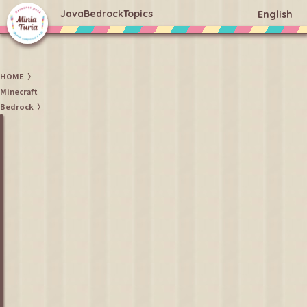
Java
Bedrock
Topics
English
HOME
Minecraft
Bedrock
MiniaTuria Creative —
マイクラ統合版の
無料
家具
&
建築アドオン
ラインナップ
統合版
MiniaTuria Creative
ワールド配布
よくある質問