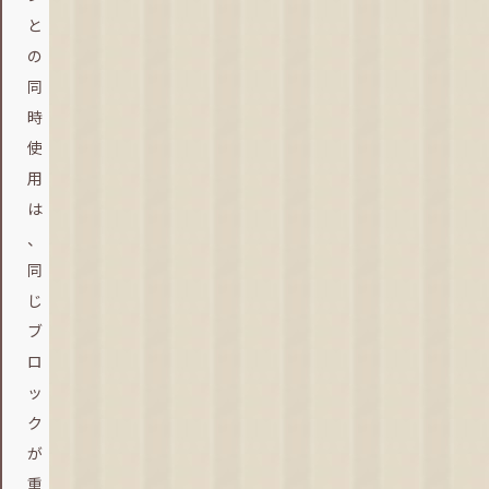
と
の
同
時
使
用
は
、
同
じ
ブ
ロ
ッ
ク
が
重