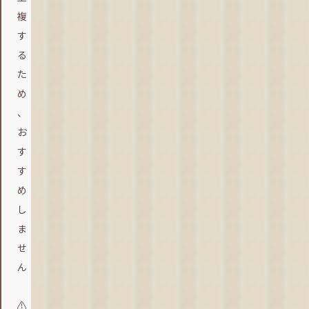
複
す
る
た
め
、
お
す
す
め
し
ま
せ
ん
⚠️