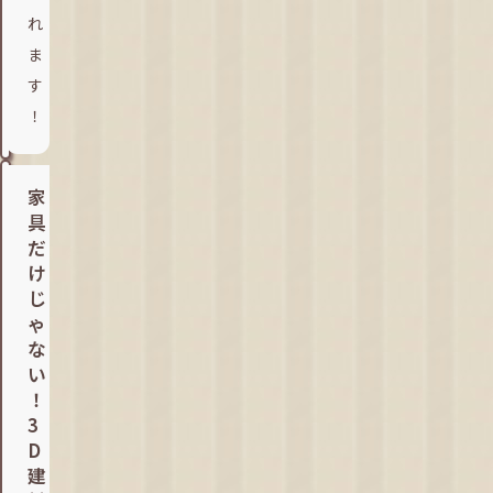
れ
ま
す
家
具
だ
け
じ
ゃ
な
い
！
3
D
建