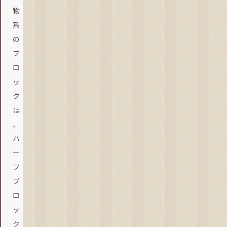
物
系
の
ブ
ロ
ッ
ク
は
、
ハ
ー
フ
ブ
ロ
ッ
ク