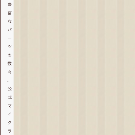
豊
富
な
パ
ー
ツ
の
数
々
。
公
式
マ
イ
ク
ラ