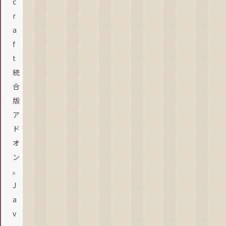
c
r
a
f
t
統
合
版
ア
ド
オ
ン
。
J
a
v