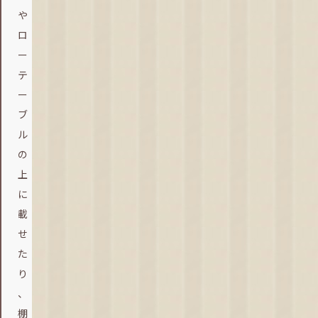
や
ロ
ー
テ
ー
ブ
ル
の
上
に
載
せ
た
り
、
棚