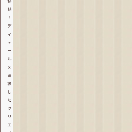
移
植
！
デ
ィ
テ
ー
ル
を
追
求
し
た
ク
リ
エ