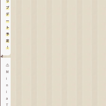
ッ
プ
デ
ー
ト
予
定
！
⚠️
M
i
n
i
a
T