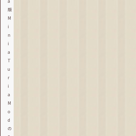
a
版
M
i
n
i
a
T
u
r
i
a
M
o
d
の