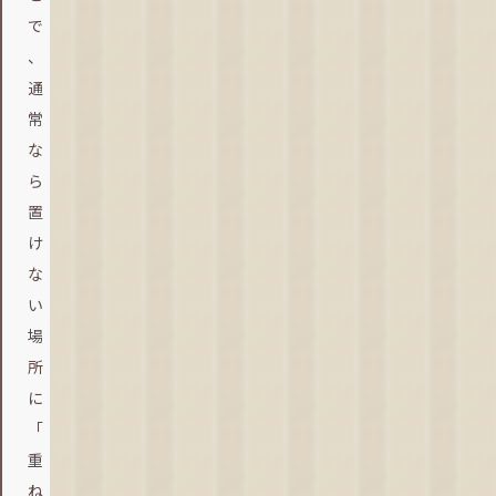
で
、
通
常
な
ら
置
け
な
い
場
所
に
「
重
ね