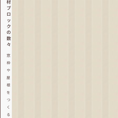
材
ブ
ロ
ッ
ク
の
数
々
窓
枠
や
屋
根
を
つ
く
る