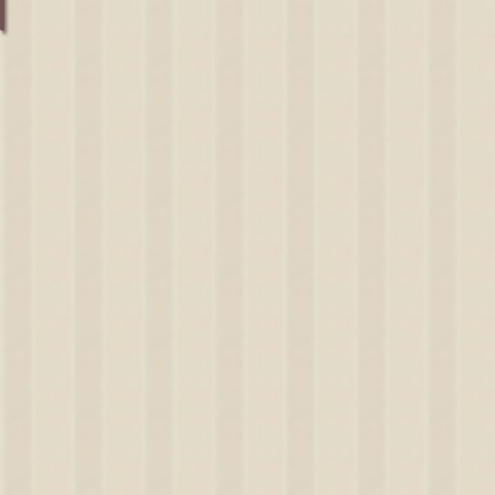
Copy URL
2025年11月1日
Download
MiniaTuria
2025-
Creative
11-01
Download
Sample
2025-
World v1
11-01