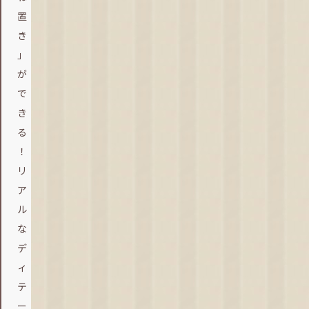
置
き
」
が
で
き
る
！
リ
ア
ル
な
デ
ィ
テ
ー