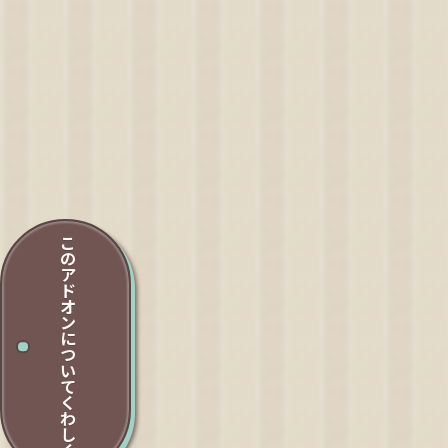
こ
の
ア
ド
オ
ン
に
つ
い
て
く
わ
し