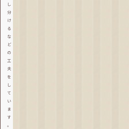
し
分
け
る
な
ど
の
工
夫
を
し
て
い
ま
す