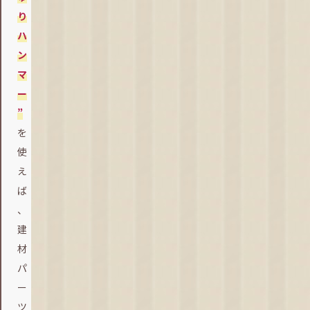
り
ハ
ン
マ
ー
”
を
使
え
ば
、
建
材
パ
ー
ツ