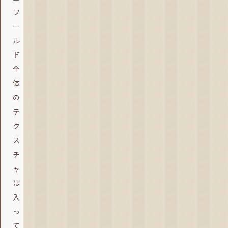
ワ
ー
ル
ド
全
体
の
テ
ク
ス
チ
ャ
は
入
っ
て