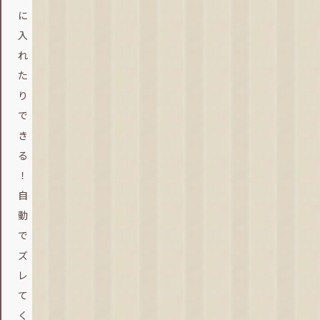
に
入
れ
た
り
で
き
る
！
自
動
で
ズ
レ
て
く