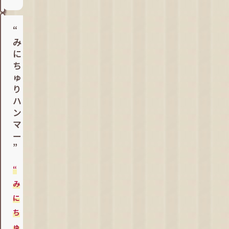
“
み
に
ち
ゅ
り
ハ
ン
マ
ー
”
“
み
に
ち
ゅ