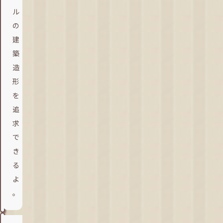
ル
の
建
築
造
形
を
追
求
で
き
る
よ