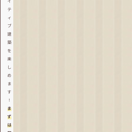
イ
テ
ィ
ブ
建
築
を
楽
し
め
ま
す
ま
ず
は