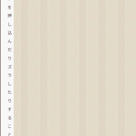
を
押
し
込
ん
だ
り
ズ
ラ
し
た
り
す
る
こ
と