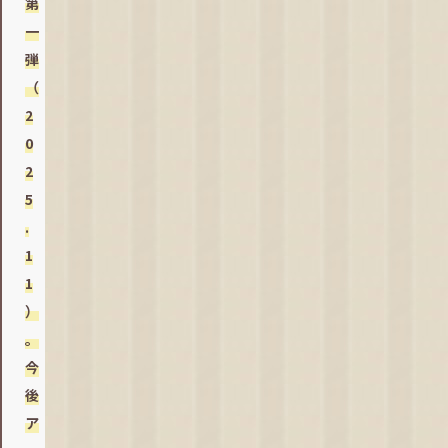
第
一
弾
（
2
0
2
5
.
1
1
）
。
今
後
ア