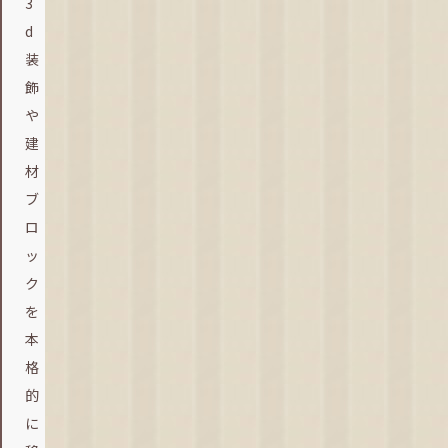
3
d
装
飾
や
建
材
ブ
ロ
ッ
ク
を
本
格
的
に