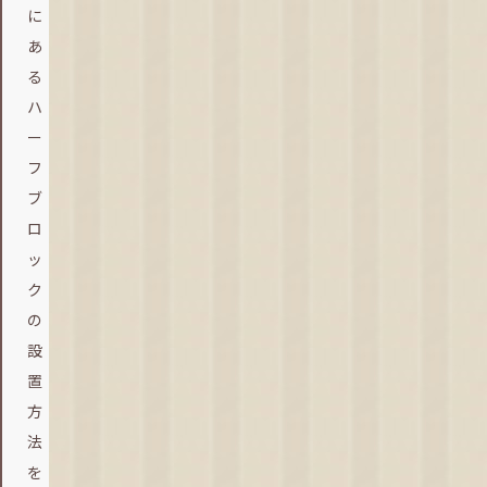
に
あ
る
ハ
ー
フ
ブ
ロ
ッ
ク
の
設
置
方
法
を