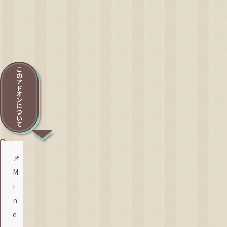
こ
の
ア
ド
オ
ン
に
つ
い
て
📌
M
i
n
e