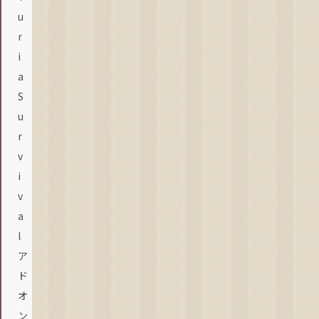
u
r
i
a
S
u
r
v
i
v
a
l
ア
ド
オ
ン