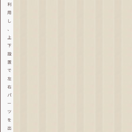
利
用
し
、
上
下
設
置
で
左
右
パ
ー
ツ
を
出