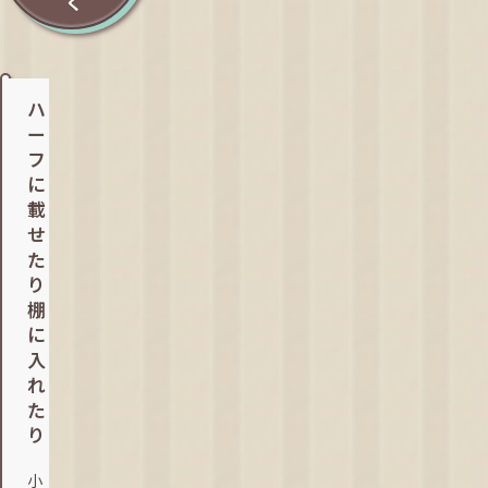
く
ハ
ー
フ
に
載
せ
た
り
棚
に
入
れ
た
り
小